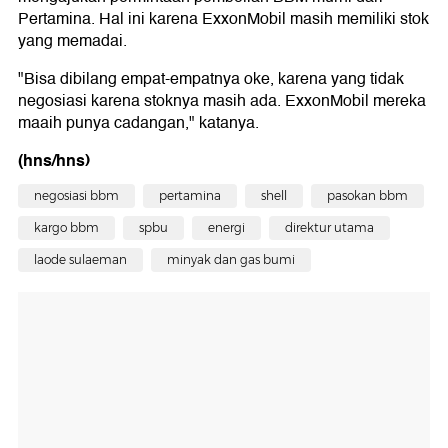
Pertamina. Hal ini karena ExxonMobil masih memiliki stok
yang memadai.
"Bisa dibilang empat-empatnya oke, karena yang tidak
negosiasi karena stoknya masih ada. ExxonMobil mereka
maaih punya cadangan," katanya.
(hns/hns)
negosiasi bbm
pertamina
shell
pasokan bbm
kargo bbm
spbu
energi
direktur utama
laode sulaeman
minyak dan gas bumi