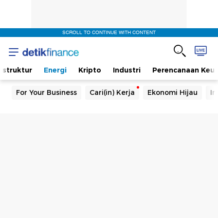
SCROLL TO CONTINUE WITH CONTENT
rastruktur
Energi
Kripto
Industri
Perencanaan Keu
For Your Business
Cari(in) Kerja
Ekonomi Hijau
In