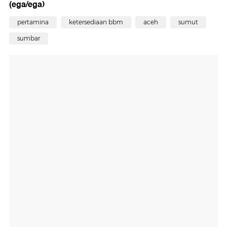
(ega/ega)
pertamina
ketersediaan bbm
aceh
sumut
sumbar