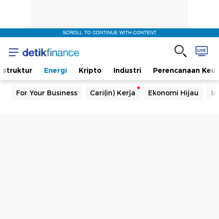
SCROLL TO CONTINUE WITH CONTENT
rastruktur
Energi
Kripto
Industri
Perencanaan Keu
For Your Business
Cari(in) Kerja
Ekonomi Hijau
In