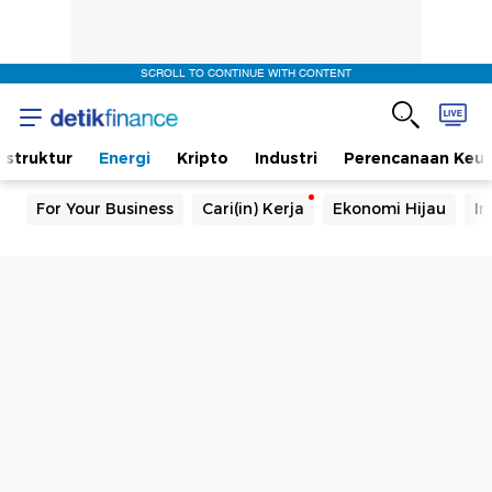
SCROLL TO CONTINUE WITH CONTENT
rastruktur
Energi
Kripto
Industri
Perencanaan Keu
For Your Business
Cari(in) Kerja
Ekonomi Hijau
In