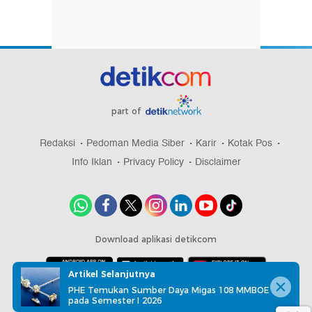
part of
Redaksi
Pedoman Media Siber
Karir
Kotak Pos
Info Iklan
Privacy Policy
Disclaimer
Download aplikasi detikcom
Artikel Selanjutnya
PHE Temukan Sumber Daya Migas 108 MMBOE
Copyright @ 2026 detikcom, All right reserved
pada Semester I 2026