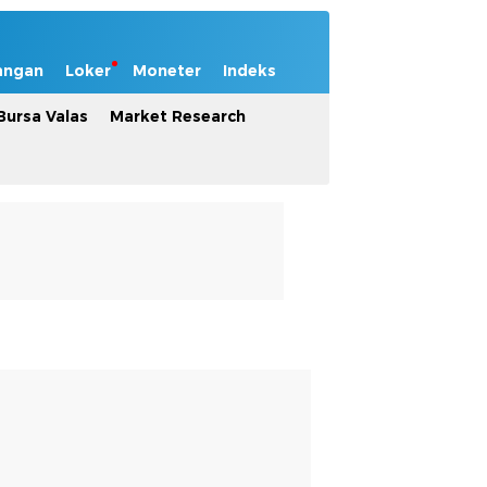
angan
Loker
Moneter
Indeks
Bursa Valas
Market Research