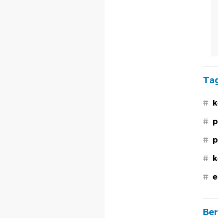
Tag
#
k
#
p
#
p
#
k
#
e
Ber