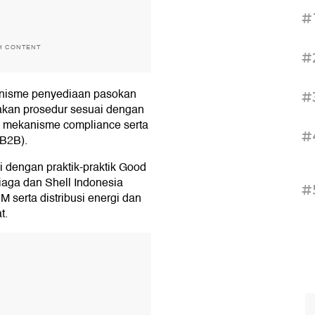
#
H CONTENT
#
anisme penyediaan pasokan
#
kan prosedur sesuai dengan
i mekanisme compliance serta
#
(B2B).
i dengan praktik-praktik Good
iaga dan Shell Indonesia
#
serta distribusi energi dan
t.
T