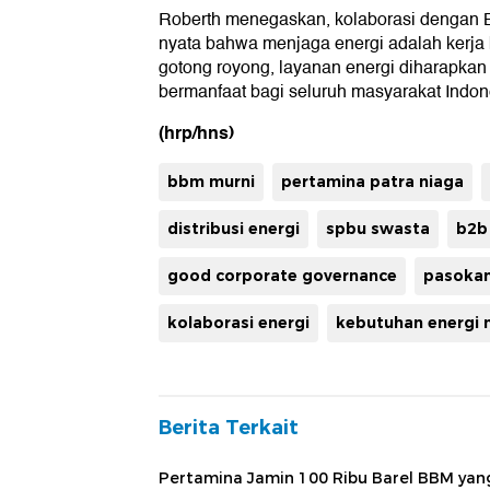
Roberth menegaskan, kolaborasi dengan 
nyata bahwa menjaga energi adalah kerj
gotong royong, layanan energi diharapkan 
bermanfaat bagi seluruh masyarakat Indon
(hrp/hns)
bbm murni
pertamina patra niaga
distribusi energi
spbu swasta
b2b
good corporate governance
pasokan
kolaborasi energi
kebutuhan energi 
Berita Terkait
Pertamina Jamin 100 Ribu Barel BBM yan