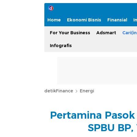
Home
Ekonomi Bisnis
Finansial
I
For Your Business
Adsmart
Cari(in
Infografis
detikFinance
Energi
Pertamina Pasok 
SPBU BP, 