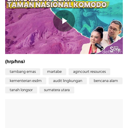
(hrp/hns)
tambang emas
martabe
agincourt resources
kementerian esdm
audit lingkungan
bencana alam
tanah longsor
sumatera utara