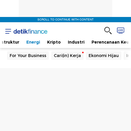
SCROLL TO CONTINUE WITH CONTENT
rastruktur
Energi
Kripto
Industri
Perencanaan Keu
For Your Business
Cari(in) Kerja
Ekonomi Hijau
In