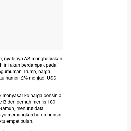
mbo, nyatanya AS menghabiskan
lah ini akan berdampak pada
engumuman Trump, harga
atau hampir 2% menjadi US$
k menyasar ke harga bensin di
 Biden pernah merilis 180
. Namun, menurut data
anya memangkas harga bensin
ktu empat bulan.