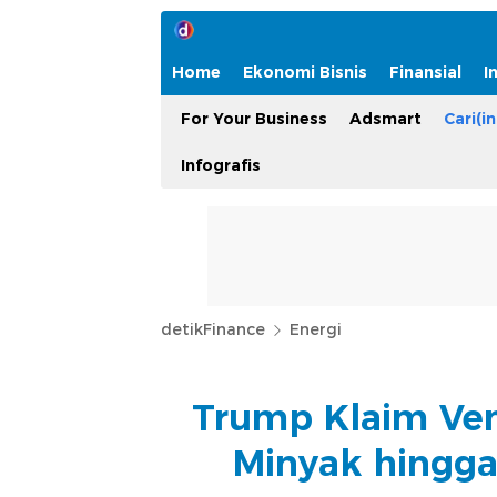
Home
Ekonomi Bisnis
Finansial
I
For Your Business
Adsmart
Cari(in
Infografis
detikFinance
Energi
Trump Klaim Ven
Minyak hingga