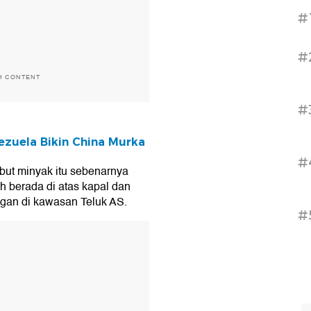
#
#
H CONTENT
#
ezuela Bikin China Murka
#
but minyak itu sebenarnya
h berada di atas kapal dan
ingan di kawasan Teluk AS.
#
T