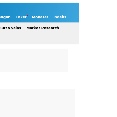
angan
Loker
Moneter
Indeks
Bursa Valas
Market Research