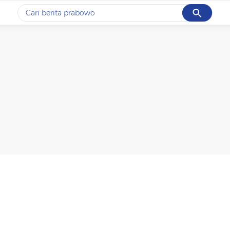
Cancel
Yang sedang ramai dicari
#1
data live draw sgp
#2
kebakaran
#3
prabowo
#4
iran
#5
gempa hari ini
Promoted
Terakhir yang dicari
Loading...