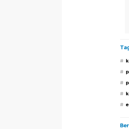
Tag
#
k
#
p
#
p
#
k
#
e
Ber