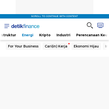
SCROLL TO CONTINUE WITH CONTENT
rastruktur
Energi
Kripto
Industri
Perencanaan Keu
For Your Business
Cari(in) Kerja
Ekonomi Hijau
In