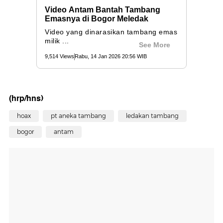
(hrp/hns)
hoax
pt aneka tambang
ledakan tambang
bogor
antam