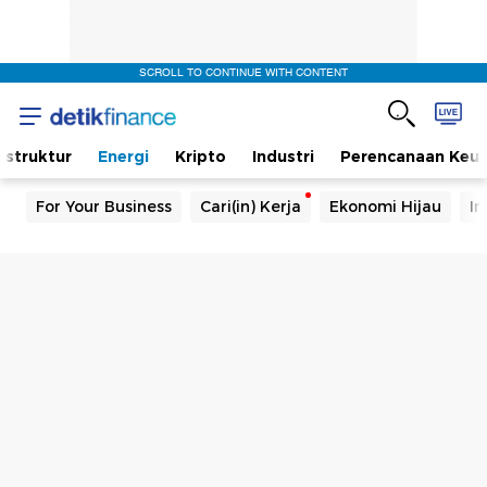
SCROLL TO CONTINUE WITH CONTENT
rastruktur
Energi
Kripto
Industri
Perencanaan Keu
For Your Business
Cari(in) Kerja
Ekonomi Hijau
In