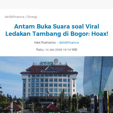
detikFinance
Energi
Antam Buka Suara soal Viral
Ledakan Tambang di Bogor: Hoax!
Heri Purnomo -
detikFinance
Rabu, 14 Jan 2026 19:19 WIB