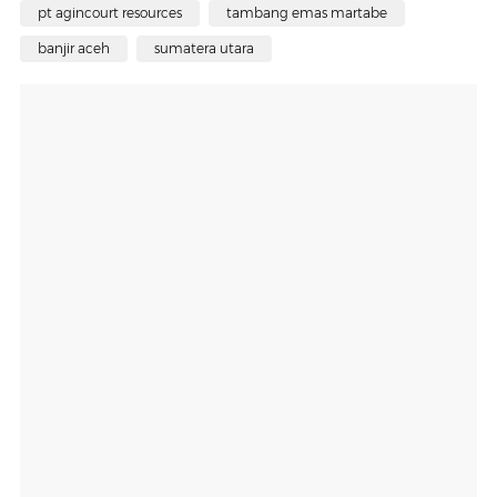
pt agincourt resources
tambang emas martabe
banjir aceh
sumatera utara