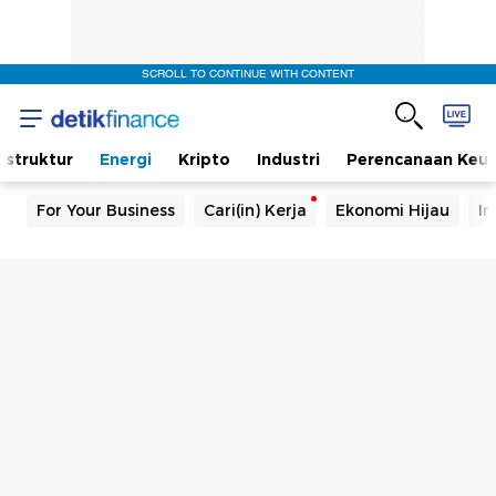
SCROLL TO CONTINUE WITH CONTENT
rastruktur
Energi
Kripto
Industri
Perencanaan Keu
For Your Business
Cari(in) Kerja
Ekonomi Hijau
In