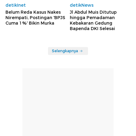
detikInet
detikNews
Belum Reda Kasus Nakes
Jl Abdul Muis Ditutup
Nirempati, Postingan 'BPJS
hingga Pemadaman
Cuma 1%' Bikin Murka
Kebakaran Gedung
Bapenda DKI Selesai
Selengkapnya