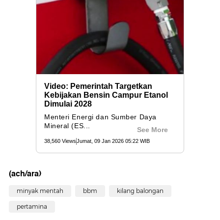
(ach/ara)
minyak mentah
bbm
kilang balongan
pertamina