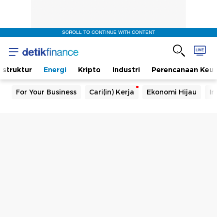
SCROLL TO CONTINUE WITH CONTENT
rastruktur
Energi
Kripto
Industri
Perencanaan Keu
For Your Business
Cari(in) Kerja
Ekonomi Hijau
In