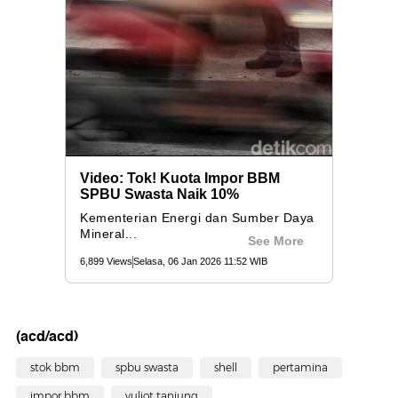
(acd/acd)
stok bbm
spbu swasta
shell
pertamina
impor bbm
yuliot tanjung