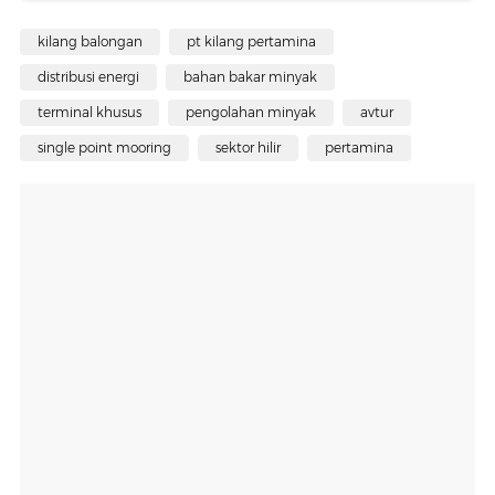
kilang balongan
pt kilang pertamina
distribusi energi
bahan bakar minyak
terminal khusus
pengolahan minyak
avtur
single point mooring
sektor hilir
pertamina