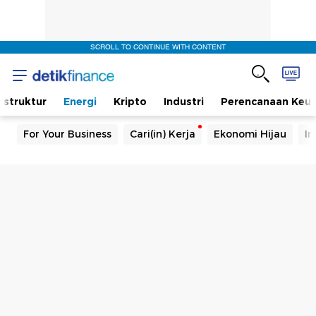
SCROLL TO CONTINUE WITH CONTENT
rastruktur
Energi
Kripto
Industri
Perencanaan Keu
For Your Business
Cari(in) Kerja
Ekonomi Hijau
In