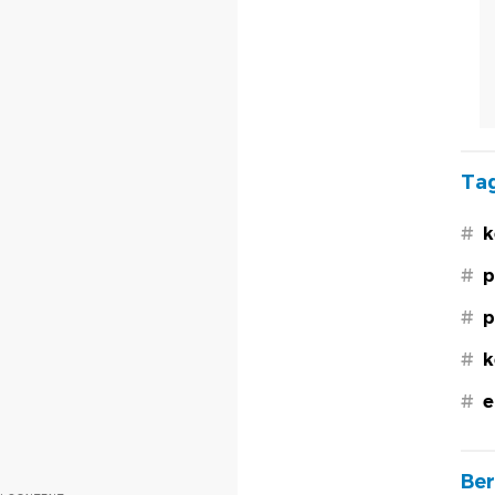
Tag
#
k
#
p
#
p
#
k
#
e
Ber