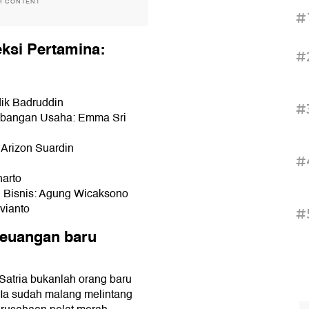
H CONTENT
#
eksi Pertamina:
#
dik Badruddin
#
gembangan Usaha: Emma Sri
e Arizon Suardin
#
harto
an Bisnis: Agung Wicaksono
vianto
#
 Keuangan baru
Satria bukanlah orang baru
Ia sudah malang melintang