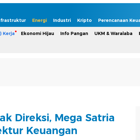
nfrastruktur
Energi
Industri
Kripto
Perencanaan Keu
) Kerja
Ekonomi Hijau
Info Pangan
UKM & Waralaba
k Direksi, Mega Satria
ektur Keuangan