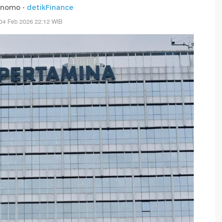
rnomo -
detikFinance
04 Feb 2026 22:12 WIB