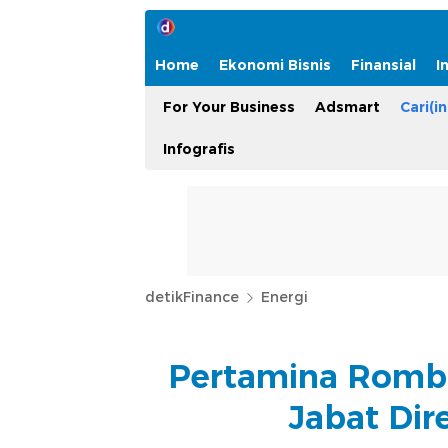
Home
Ekonomi Bisnis
Finansial
I
For Your Business
Adsmart
Cari(in
Infografis
detikFinance
Energi
Pertamina Romba
Jabat Dir