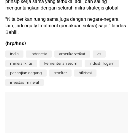
prinsip kerja sama yang terbuka, adil, dan saling
menguntungkan dengan seluruh mitra strategis global.
"Kita berikan ruang sama juga dengan negara-negara
lain, jadi equity treatment (perlakuan setara) saja," tandas
Bahlil.
(hrp/hns)
india
indonesia
amerika serikat
as
mineral kritis
kementerian esdm
industri logam
perjanjian dagang
smelter
hilirisasi
investasi mineral