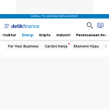
SCROLL TO CONTINUE WITH CONTENT
rastruktur
Energi
Kripto
Industri
Perencanaan Keu
For Your Business
Cari(in) Kerja
Ekonomi Hijau
In