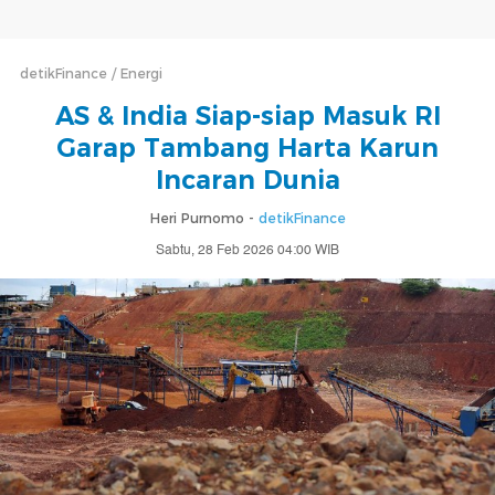
detikFinance
Energi
AS & India Siap-siap Masuk RI
Garap Tambang Harta Karun
Incaran Dunia
Heri Purnomo -
detikFinance
Sabtu, 28 Feb 2026 04:00 WIB