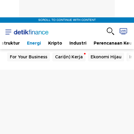
SCROLL TO CONTINUE WITH CONTENT
rastruktur
Energi
Kripto
Industri
Perencanaan Keu
For Your Business
Cari(in) Kerja
Ekonomi Hijau
In