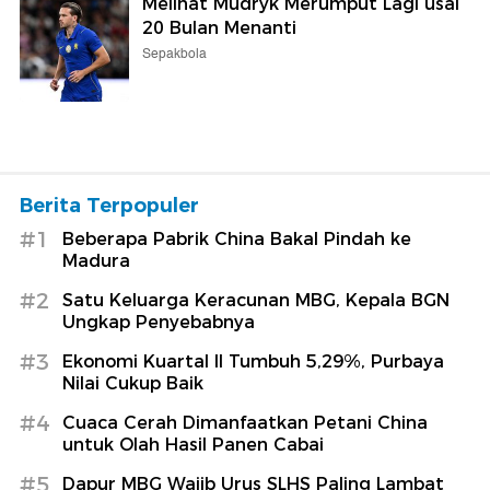
Melihat Mudryk Merumput Lagi usai
20 Bulan Menanti
Sepakbola
Berita Terpopuler
#1
Beberapa Pabrik China Bakal Pindah ke
Madura
#2
Satu Keluarga Keracunan MBG, Kepala BGN
Ungkap Penyebabnya
#3
Ekonomi Kuartal II Tumbuh 5,29%, Purbaya
Nilai Cukup Baik
#4
Cuaca Cerah Dimanfaatkan Petani China
untuk Olah Hasil Panen Cabai
#5
Dapur MBG Wajib Urus SLHS Paling Lambat