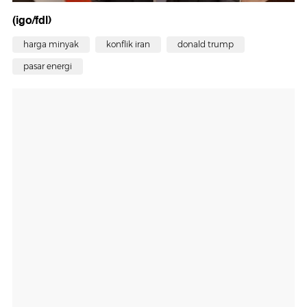
(igo/fdl)
harga minyak
konflik iran
donald trump
pasar energi