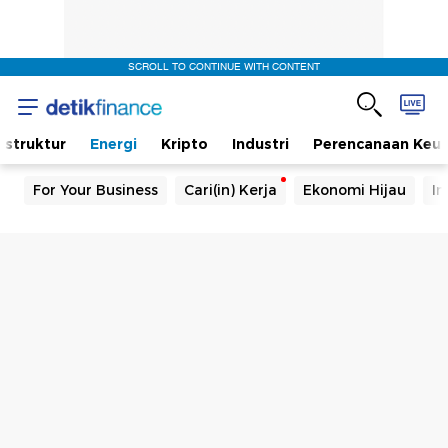
SCROLL TO CONTINUE WITH CONTENT
rastruktur
Energi
Kripto
Industri
Perencanaan Keu
For Your Business
Cari(in) Kerja
Ekonomi Hijau
In