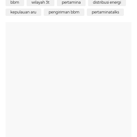
bbm
wilayah 3t
pertamina
distribusi energi
kepulauan aru
pengiriman bbm
pertaminatalks