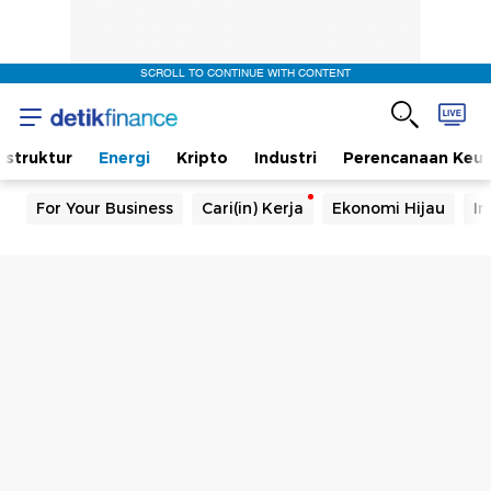
SCROLL TO CONTINUE WITH CONTENT
rastruktur
Energi
Kripto
Industri
Perencanaan Keu
For Your Business
Cari(in) Kerja
Ekonomi Hijau
In