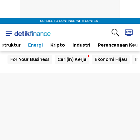
SCROLL TO CONTINUE WITH CONTENT
rastruktur
Energi
Kripto
Industri
Perencanaan Keu
For Your Business
Cari(in) Kerja
Ekonomi Hijau
In