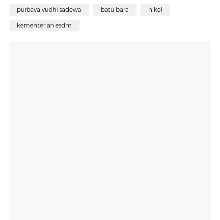
purbaya yudhi sadewa
batu bara
nikel
kementerian esdm