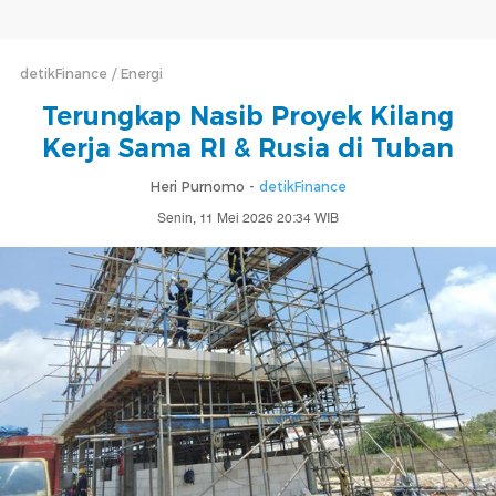
detikFinance
Energi
Terungkap Nasib Proyek Kilang
Kerja Sama RI & Rusia di Tuban
Heri Purnomo -
detikFinance
Senin, 11 Mei 2026 20:34 WIB