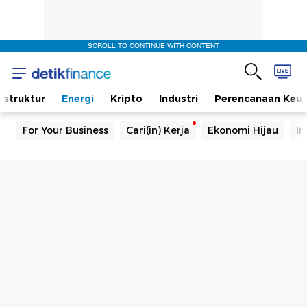
SCROLL TO CONTINUE WITH CONTENT
rastruktur
Energi
Kripto
Industri
Perencanaan Keu
For Your Business
Cari(in) Kerja
Ekonomi Hijau
In