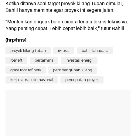
Ketika ditanya soal target proyek kilang Tuban dimulai,
Bahlil hanya meminta agar proyek ini segera jalan.
"Menteri kan enggak boleh bicara terlalu teknis-teknis ya.
Yang penting cepat. Lebih cepat lebih baik," tutur Bahlil.
(hrp/hns)
proyek kilang tuban
ri-rusia
bahlil lahadalia
rosneft
pertamina
investasi energi
grass root refinery
pembangunan kilang
kerja sama internasional
percepatan proyek