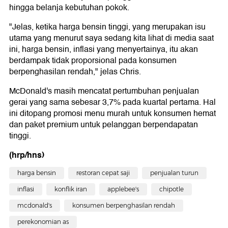
hingga belanja kebutuhan pokok.
"Jelas, ketika harga bensin tinggi, yang merupakan isu
utama yang menurut saya sedang kita lihat di media saat
ini, harga bensin, inflasi yang menyertainya, itu akan
berdampak tidak proporsional pada konsumen
berpenghasilan rendah," jelas Chris.
McDonald's masih mencatat pertumbuhan penjualan
gerai yang sama sebesar 3,7% pada kuartal pertama. Hal
ini ditopang promosi menu murah untuk konsumen hemat
dan paket premium untuk pelanggan berpendapatan
tinggi.
(hrp/hns)
harga bensin
restoran cepat saji
penjualan turun
inflasi
konflik iran
applebee's
chipotle
mcdonald's
konsumen berpenghasilan rendah
perekonomian as