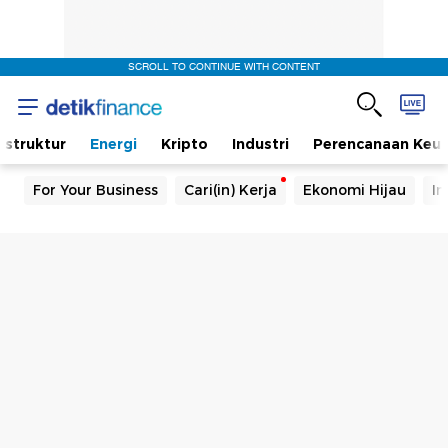
SCROLL TO CONTINUE WITH CONTENT
rastruktur
Energi
Kripto
Industri
Perencanaan Keu
For Your Business
Cari(in) Kerja
Ekonomi Hijau
In