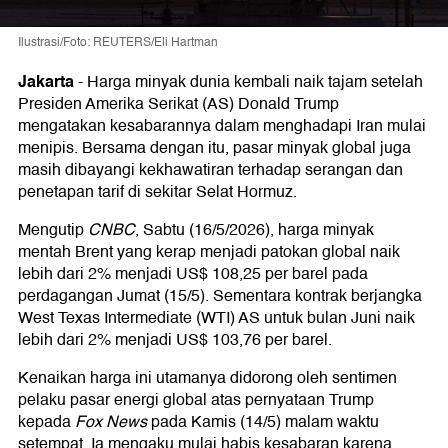
Ilustrasi/Foto: REUTERS/Eli Hartman
Jakarta
-
Harga minyak dunia kembali naik tajam setelah
Presiden Amerika Serikat (AS) Donald Trump
mengatakan kesabarannya dalam menghadapi Iran mulai
menipis. Bersama dengan itu, pasar minyak global juga
masih dibayangi kekhawatiran terhadap serangan dan
penetapan tarif di sekitar Selat Hormuz.
Mengutip
CNBC
, Sabtu (16/5/2026), harga minyak
mentah Brent yang kerap menjadi patokan global naik
lebih dari 2% menjadi US$ 108,25 per barel pada
perdagangan Jumat (15/5). Sementara kontrak berjangka
West Texas Intermediate (WTI) AS untuk bulan Juni naik
lebih dari 2% menjadi US$ 103,76 per barel.
Kenaikan harga ini utamanya didorong oleh sentimen
pelaku pasar energi global atas pernyataan Trump
kepada
Fox News
pada Kamis (14/5) malam waktu
setempat. Ia mengaku mulai habis kesabaran karena