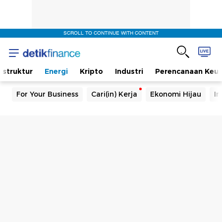
SCROLL TO CONTINUE WITH CONTENT
rastruktur
Energi
Kripto
Industri
Perencanaan Keu
For Your Business
Cari(in) Kerja
Ekonomi Hijau
In