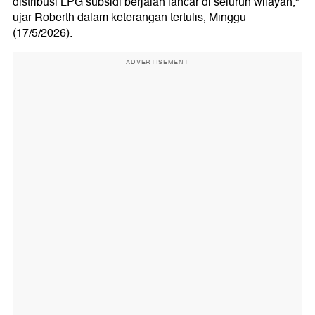
distribusi LPG subsidi berjalan lancar di seluruh wilayah,"
ujar Roberth dalam keterangan tertulis, Minggu
(17/5/2026).
ADVERTISEMENT