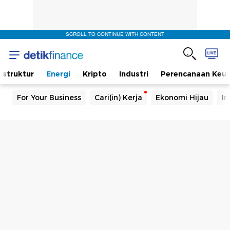
SCROLL TO CONTINUE WITH CONTENT
rastruktur
Energi
Kripto
Industri
Perencanaan Keu
For Your Business
Cari(in) Kerja
Ekonomi Hijau
In