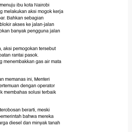
 menuju ibu kota Nairobi
ang melakukan aksi mogok kerja
bar. Bahkan sebagian
okir akses ke jalan-jalan
kan banyak pengguna jalan
, aksi pemogokan tersebut
atan rantai pasok.
ang menembakkan gas air mata
an memanas ini, Menteri
ertemuan dengan operator
k membahas solusi terbaik
erobosan berarti, meski
i pemerintah bahwa mereka
rga diesel dan minyak tanah