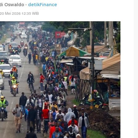
di Oswaldo -
detikFinance
20 Mei 2026 12:35 WIB