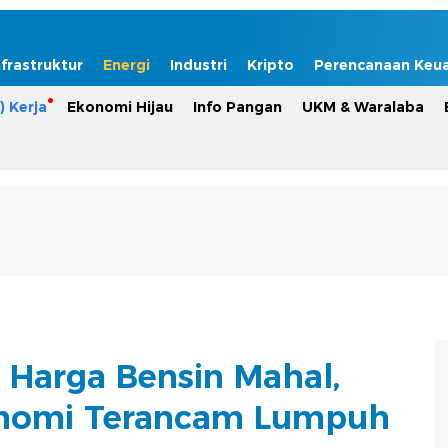
nfrastruktur
Energi
Industri
Kripto
Perencanaan Keu
) Kerja
Ekonomi Hijau
Info Pangan
UKM & Waralaba
Harga Bensin Mahal,
onomi Terancam Lumpuh