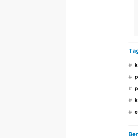
Tag
#
k
#
p
#
p
#
k
#
e
Ber