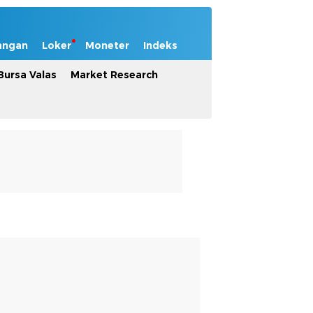
angan
Loker
Moneter
Indeks
Bursa Valas
Market Research