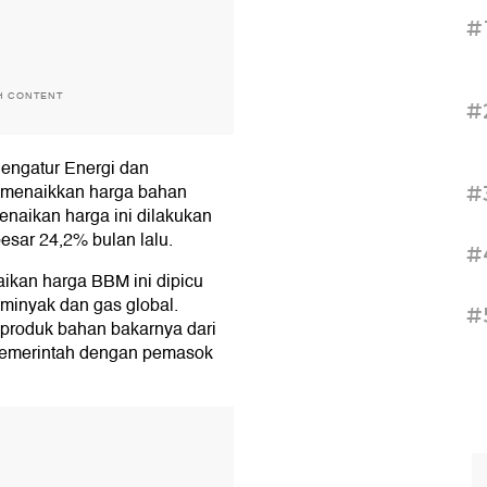
#
H CONTENT
#
engatur Energi dan
 menaikkan harga bahan
#
naikan harga ini dilakukan
esar 24,2% bulan lalu.
#
aikan harga BBM ini dipicu
minyak dan gas global.
#
roduk bahan bakarnya dari
 pemerintah dengan pemasok
T