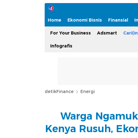
Home
Ekonomi Bisnis
Finansial
I
For Your Business
Adsmart
Cari(in
Infografis
detikFinance
Energi
Warga Ngamuk 
Kenya Rusuh, Ek