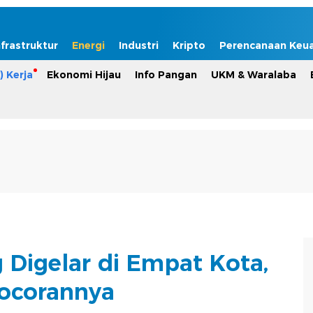
nfrastruktur
Energi
Industri
Kripto
Perencanaan Keu
) Kerja
Ekonomi Hijau
Info Pangan
UKM & Waralaba
 Digelar di Empat Kota,
Bocorannya