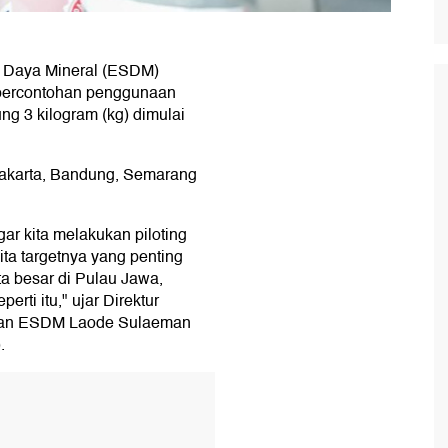
 Daya Mineral (ESDM)
 percontohan penggunaan
g 3 kilogram (kg) dimulai
 Jakarta, Bandung, Semarang
gar kita melakukan piloting
 kita targetnya yang penting
ota besar di Pulau Jawa,
rti itu," ujar Direktur
rian ESDM Laode Sulaeman
.