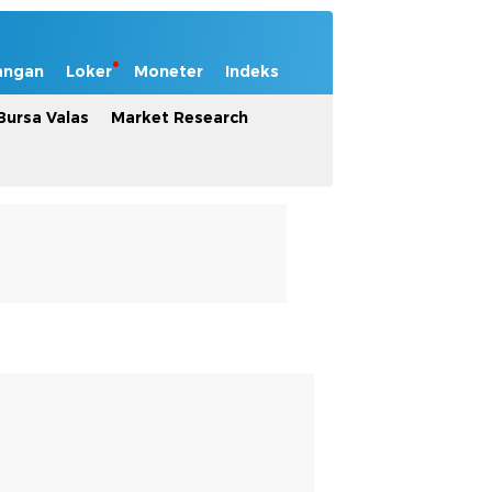
angan
Loker
Moneter
Indeks
Bursa Valas
Market Research