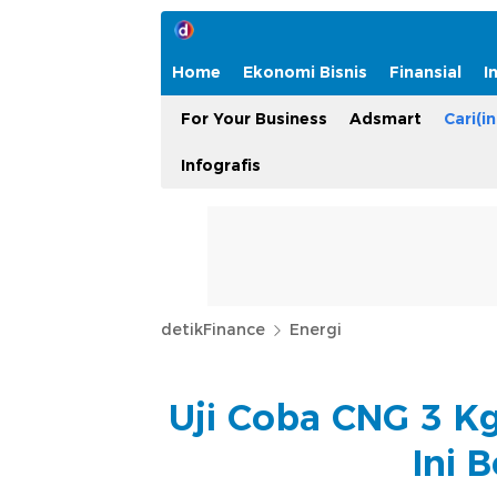
Home
Ekonomi Bisnis
Finansial
I
For Your Business
Adsmart
Cari(in
Infografis
detikFinance
Energi
Uji Coba CNG 3 Kg
Ini 