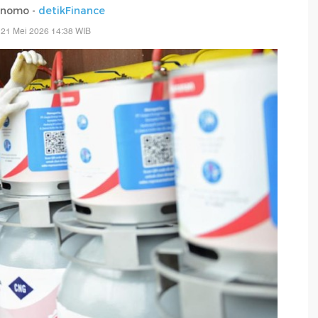
rnomo -
detikFinance
 21 Mei 2026 14:38 WIB