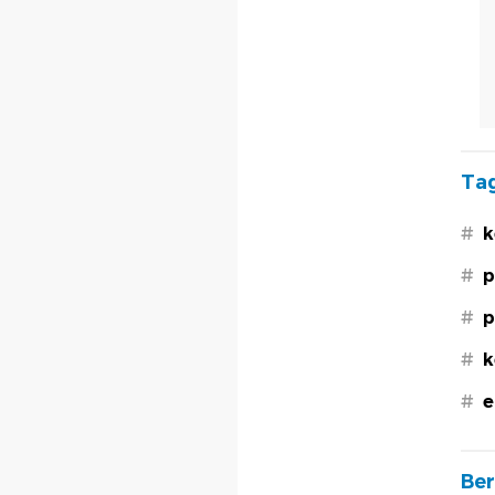
Tag
#
k
#
p
#
p
#
k
#
e
Ber