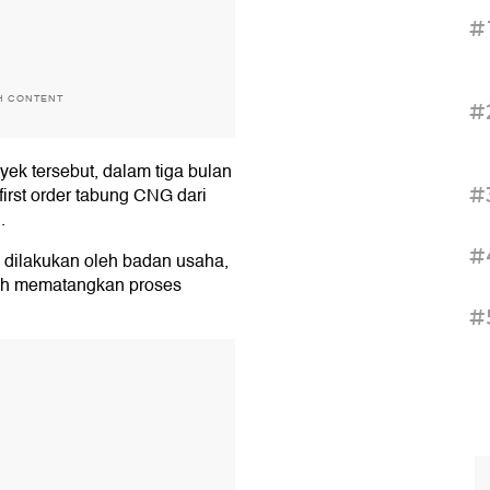
#
H CONTENT
#
k tersebut, dalam tiga bulan
#
rst order tabung CNG dari
.
#
 dilakukan oleh badan usaha,
gah mematangkan proses
#
T