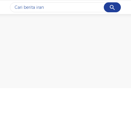
Cancel
Yang sedang ramai dicari
#1
data live draw sgp
#2
piala presiden 2026
#3
prabowo
#4
iran
#5
gempa hari ini
Promoted
Terakhir yang dicari
Loading...