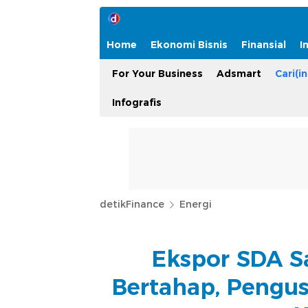
Home
Ekonomi Bisnis
Finansial
I
For Your Business
Adsmart
Cari(in
Infografis
detikFinance
Energi
Ekspor SDA S
Bertahap, Pengus