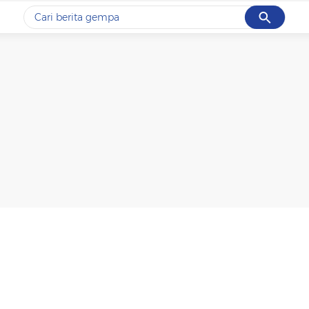
Cancel
Yang sedang ramai dicari
#1
gempa hari ini
#2
gempa
#3
iran
#4
demo
#5
prabowo
Promoted
Terakhir yang dicari
Loading...