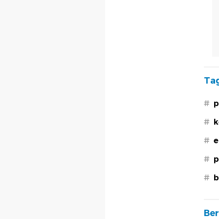
Tag
#
p
#
k
#
e
#
p
#
b
Ber