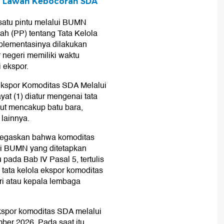
ta Lawan Kebocoran SDA
satu pintu melalui BUMN
tah (PP) tentang Tata Kelola
lementasinya dilakukan
r negeri memiliki waktu
 ekspor.
 Ekspor Komoditas SDA Melalui
at (1) diatur mengenai tata
but mencakup batu bara,
 lainnya.
ditegaskan bahwa komoditas
ui BUMN yang ditetapkan
pada Bab IV Pasal 5, tertulis
ata kelola ekspor komoditas
i atau kepala lembaga
kspor komoditas SDA melalui
er 2026. Pada saat itu,