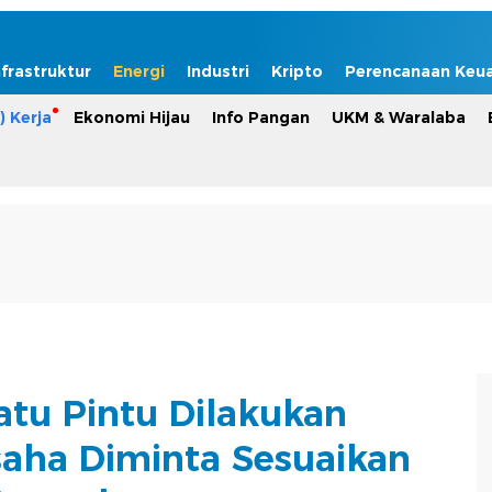
nfrastruktur
Energi
Industri
Kripto
Perencanaan Keu
) Kerja
Ekonomi Hijau
Info Pangan
UKM & Waralaba
atu Pintu Dilakukan
aha Diminta Sesuaikan