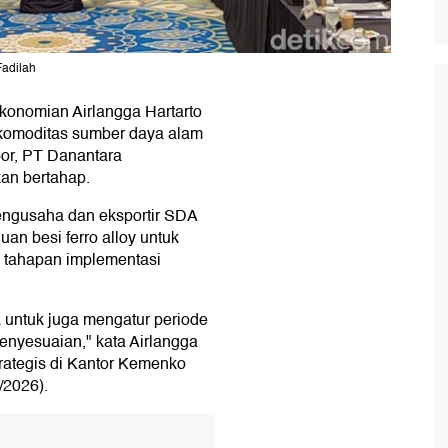
Fadilah
konomian Airlangga Hartarto
komoditas sumber daya alam
or, PT Danantara
an bertahap.
engusaha dan eksportir SDA
uan besi ferro alloy untuk
 tahapan implementasi
 untuk juga mengatur periode
 penyesuaian," kata Airlangga
trategis di Kantor Kemenko
/2026).