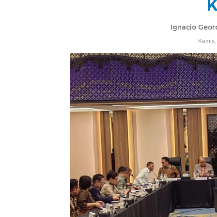
K
Ignacio Geor
Kamis,