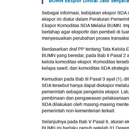
BUMN Ekspor Dinilai Jadi Senja
Sebagai informasi, kebijakan ekspor SDA 
ekspor ini diatur dalam Peraturan Pemerin
Ekspor Komoditas SDA Melalui BUMN. Imp
bertahap agar eksportir dan pembeli di lua
menyesuaikan perubahan proses transaksi
Berdasarkan draf PP tentang Tata Kelola
BUMN yang beredar, pada Bab II Pasal 2 ay
kelola komoditas ekspor. Komoditas terse
kelapa sawit, dan komoditas SDA strategis
Kemudian pada Bab III Pasal 3 ayat (1), 
SDA tersebut hanya dapat diekspor melal
pemerintah sebagai pengelola ekspor. Lalu 
pembinaan dan pengawasan pelaksanaan t
SDA dilakukan oleh masing-masing menter
pemerintah non-kementerian terkait.
Selanjutnya pada Bab V Pasal 6, aturan e
BUMN ini berlaku penuh setelah 31 Desemb