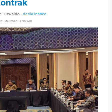
ontrak
di Oswaldo -
detikFinance
 21 Mei 2026 17:50 WIB