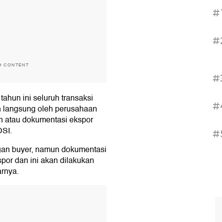
#
#
H CONTENT
#
ahun ini seluruh transaksi
#
n langsung oleh perusahaan
n atau dokumentasi ekspor
DSI.
#
gan buyer, namun dokumentasi
por dan ini akan dilakukan
arnya.
T