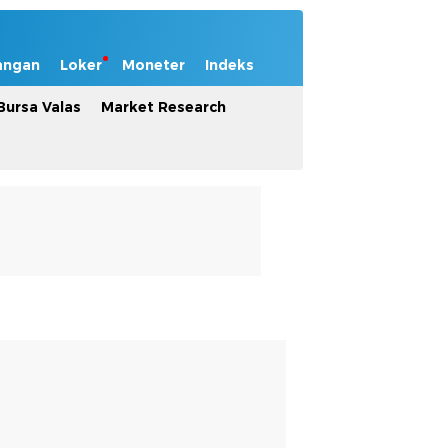
angan
Loker
Moneter
Indeks
Bursa Valas
Market Research