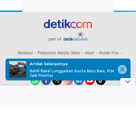
part of
Redaksi
Pedoman Media Siber
Karir
Kotak Pos
Info Iklan
Privacy Policy
Disclaimer
Artikel Selanjutnya
Bahlil Bakal Longgarkan Kuota Batu Bara, PLN
Jadi Prioritas
Download aplikasi detikcom
Copyright @ 2026 detikcom, All right reserved