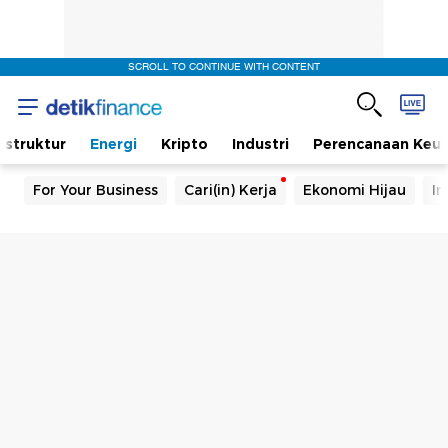
SCROLL TO CONTINUE WITH CONTENT
rastruktur
Energi
Kripto
Industri
Perencanaan Keu
For Your Business
Cari(in) Kerja
Ekonomi Hijau
In