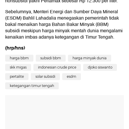
nonsubsidi yakni Pertamax sebesar Rp 12.300 per liter.
Sebelumnya, Menteri Energi dan Sumber Daya Mineral
(ESDM) Bahlil Lahadalia menegaskan pemerintah tidak
bakal menaikan harga Bahan Bakar Minyak (BBM)
subsidi meskipun harga minyak mentah dunia mengalami
kenaikan imbas adanya ketegangan di Timur Tengah.
(hrp/hns)
harga bbm
subsidi bbm
harga minyak dunia
skk migas
indonesian crude price
djoko siswanto
pertalite
solar subsidi
esdm
ketegangan timur tengah