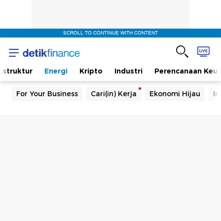
SCROLL TO CONTINUE WITH CONTENT
rastruktur
Energi
Kripto
Industri
Perencanaan Keu
For Your Business
Cari(in) Kerja
Ekonomi Hijau
In