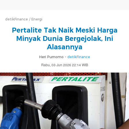
detikFinance
Energi
Pertalite Tak Naik Meski Harga
Minyak Dunia Bergejolak, Ini
Alasannya
Heri Purnomo -
detikFinance
Rabu, 03 Jun 2026 22:14 WIB