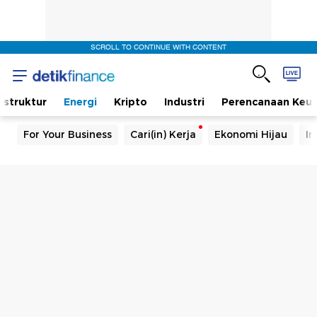
SCROLL TO CONTINUE WITH CONTENT
rastruktur
Energi
Kripto
Industri
Perencanaan Keu
For Your Business
Cari(in) Kerja
Ekonomi Hijau
In