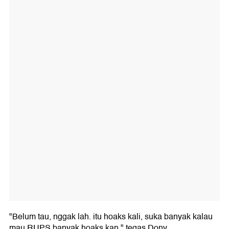
"Belum tau, nggak lah. itu hoaks kali, suka banyak kalau
mau RUPS banyak hoaks kan," tegas Dony.