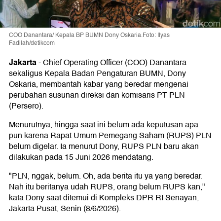
COO Danantara/ Kepala BP BUMN Dony Oskaria.Foto: Ilyas
Fadilah/detikcom
Jakarta
-
Chief Operating Officer (COO) Danantara
sekaligus Kepala Badan Pengaturan BUMN, Dony
Oskaria, membantah kabar yang beredar mengenai
perubahan susunan direksi dan komisaris PT PLN
(Persero).
Menurutnya, hingga saat ini belum ada keputusan apa
pun karena Rapat Umum Pemegang Saham (RUPS) PLN
belum digelar. Ia menurut Dony, RUPS PLN baru akan
dilakukan pada 15 Juni 2026 mendatang.
"PLN, nggak, belum. Oh, ada berita itu ya yang beredar.
Nah itu beritanya udah RUPS, orang belum RUPS kan,"
kata Dony saat ditemui di Kompleks DPR RI Senayan,
Jakarta Pusat, Senin (8/6/2026).