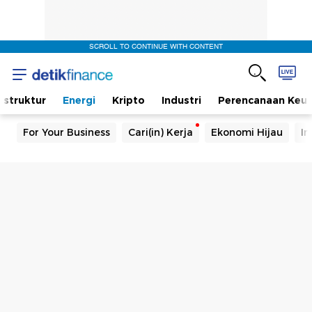
SCROLL TO CONTINUE WITH CONTENT
rastruktur
Energi
Kripto
Industri
Perencanaan Keu
For Your Business
Cari(in) Kerja
Ekonomi Hijau
In