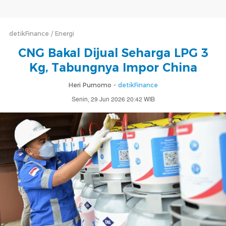
detikFinance
Energi
CNG Bakal Dijual Seharga LPG 3
Kg, Tabungnya Impor China
Heri Purnomo -
detikFinance
Senin, 29 Jun 2026 20:42 WIB