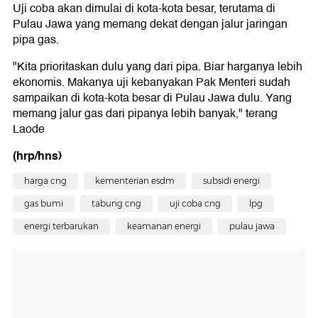
Uji coba akan dimulai di kota-kota besar, terutama di
Pulau Jawa yang memang dekat dengan jalur jaringan
pipa gas.
"Kita prioritaskan dulu yang dari pipa. Biar harganya lebih
ekonomis. Makanya uji kebanyakan Pak Menteri sudah
sampaikan di kota-kota besar di Pulau Jawa dulu. Yang
memang jalur gas dari pipanya lebih banyak," terang
Laode
(hrp/hns)
harga cng
kementerian esdm
subsidi energi
gas bumi
tabung cng
uji coba cng
lpg
energi terbarukan
keamanan energi
pulau jawa