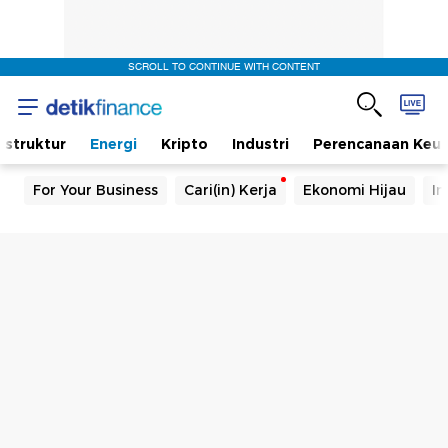
SCROLL TO CONTINUE WITH CONTENT
rastruktur
Energi
Kripto
Industri
Perencanaan Keu
For Your Business
Cari(in) Kerja
Ekonomi Hijau
In