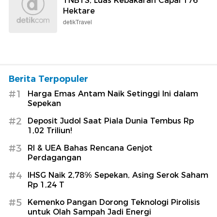
TNBTS, Luas Kebakaran Capai 176
Hektare
detikTravel
Berita Terpopuler
#1
Harga Emas Antam Naik Setinggi Ini dalam
Sepekan
#2
Deposit Judol Saat Piala Dunia Tembus Rp
1,02 Triliun!
#3
RI & UEA Bahas Rencana Genjot
Perdagangan
#4
IHSG Naik 2,78% Sepekan, Asing Serok Saham
Rp 1,24 T
#5
Kemenko Pangan Dorong Teknologi Pirolisis
untuk Olah Sampah Jadi Energi