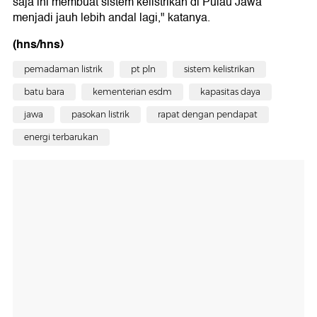
saja ini membuat sistem kelistrikan di Pulau Jawa
menjadi jauh lebih andal lagi," katanya.
(hns/hns)
pemadaman listrik
pt pln
sistem kelistrikan
batu bara
kementerian esdm
kapasitas daya
jawa
pasokan listrik
rapat dengan pendapat
energi terbarukan