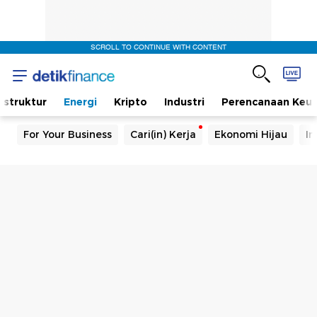
SCROLL TO CONTINUE WITH CONTENT
rastruktur
Energi
Kripto
Industri
Perencanaan Keu
For Your Business
Cari(in) Kerja
Ekonomi Hijau
In