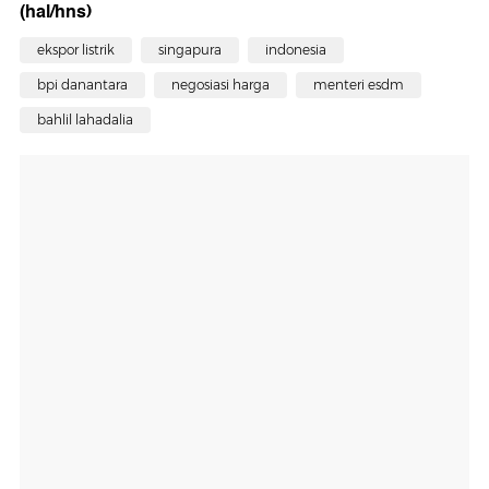
(hal/hns)
ekspor listrik
singapura
indonesia
bpi danantara
negosiasi harga
menteri esdm
bahlil lahadalia