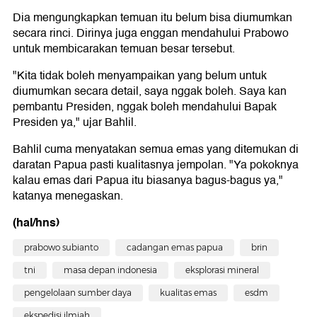
Dia mengungkapkan temuan itu belum bisa diumumkan
secara rinci. Dirinya juga enggan mendahului Prabowo
untuk membicarakan temuan besar tersebut.
"Kita tidak boleh menyampaikan yang belum untuk
diumumkan secara detail, saya nggak boleh. Saya kan
pembantu Presiden, nggak boleh mendahului Bapak
Presiden ya," ujar Bahlil.
Bahlil cuma menyatakan semua emas yang ditemukan di
daratan Papua pasti kualitasnya jempolan. "Ya pokoknya
kalau emas dari Papua itu biasanya bagus-bagus ya,"
katanya menegaskan.
(hal/hns)
prabowo subianto
cadangan emas papua
brin
tni
masa depan indonesia
eksplorasi mineral
pengelolaan sumber daya
kualitas emas
esdm
ekspedisi ilmiah