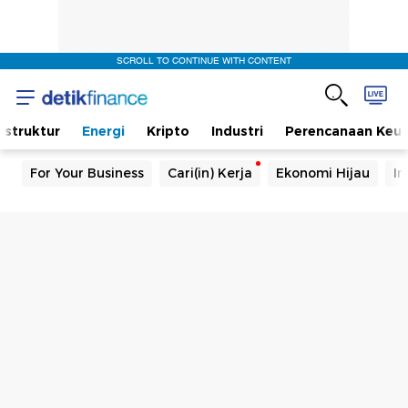
SCROLL TO CONTINUE WITH CONTENT
rastruktur
Energi
Kripto
Industri
Perencanaan Keu
For Your Business
Cari(in) Kerja
Ekonomi Hijau
In