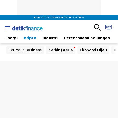
SCROLL TO CONTINUE WITH CONTENT
Energi
Kripto
Industri
Perencanaan Keuangan
For Your Business
Cari(in) Kerja
Ekonomi Hijau
In