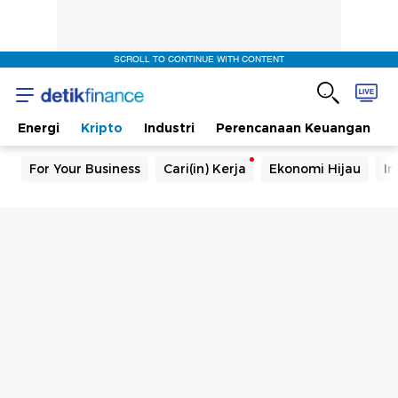
SCROLL TO CONTINUE WITH CONTENT
Energi
Kripto
Industri
Perencanaan Keuangan
For Your Business
Cari(in) Kerja
Ekonomi Hijau
In