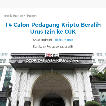
detikFinance
Fintech
14 Calon Pedagang Kripto Beralih
Urus Izin ke OJK
Anisa Indraini -
detikFinance
Kamis, 13 Feb 2025 12:42 WIB