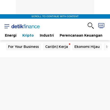
SCROLL TO CONTINUE WITH CONTENT
Energi
Kripto
Industri
Perencanaan Keuangan
For Your Business
Cari(in) Kerja
Ekonomi Hijau
In