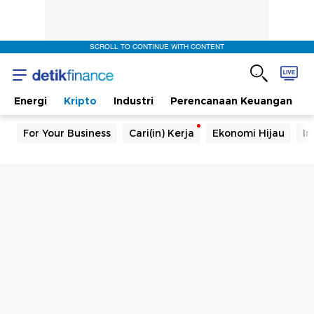
SCROLL TO CONTINUE WITH CONTENT
Energi
Kripto
Industri
Perencanaan Keuangan
For Your Business
Cari(in) Kerja
Ekonomi Hijau
In