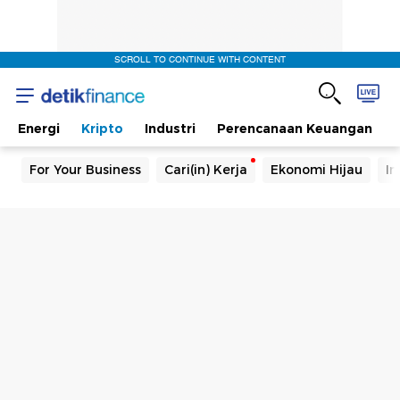
SCROLL TO CONTINUE WITH CONTENT
Energi
Kripto
Industri
Perencanaan Keuangan
For Your Business
Cari(in) Kerja
Ekonomi Hijau
In