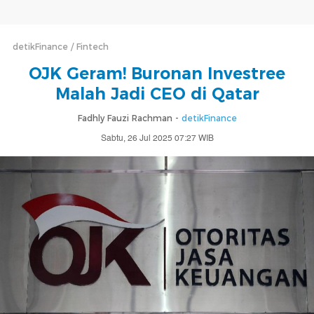
detikFinance
Fintech
OJK Geram! Buronan Investree
Malah Jadi CEO di Qatar
Fadhly Fauzi Rachman -
detikFinance
Sabtu, 26 Jul 2025 07:27 WIB