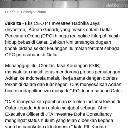
OJK/Foto: Grandyos Zafna
Jakarta
-
Eks CEO PT Investree Radhika Jaya
(Investree), Adrian Gunadi, yang masuk dalam Daftar
Pencarian Orang (DPO) hingga red notice Interpol masih
hidup bebas di Qatar. Bahkan kini tersangka dugaan
tindak pidana sektor keuangan itu malah tercatat sebagai
CEO perusahaan di Qatar.
Menanggapi itu, Otoritas Jasa Keuangan (OJK)
menyatakan masih terus mendorong proses pemulangan
Adrian ke Indonesia melalui kerja sama dengan otoritas
terkait di dalam dan luar negeri. OJK menyesalkan Adrian
bisa mendapatkan izin menjadi CEO di perusahaan Qatar.
"OJK menyesalkan pemberian izin oleh instansi terkait di
Qatar kepada Adrian untuk menjabat sebagai Chief
Executive Officer di JTA Investree Doha Consultancy
mengingat status hukum yang telah diberikan kepada
yang bersangkutan di Indonesia," kata Plt. Kepala