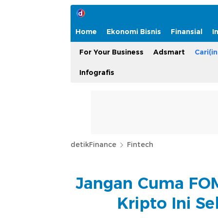
Home
Ekonomi Bisnis
Finansial
I
For Your Business
Adsmart
Cari(in
Infografis
detikFinance
Fintech
Jangan Cuma FOMO
Kripto Ini 