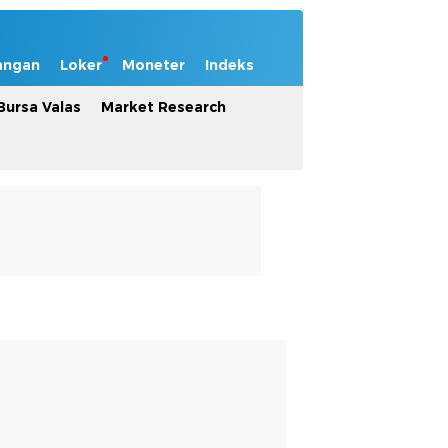
angan
Loker
Moneter
Indeks
Bursa Valas
Market Research