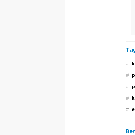
Tag
#
k
#
p
#
p
#
k
#
e
Ber