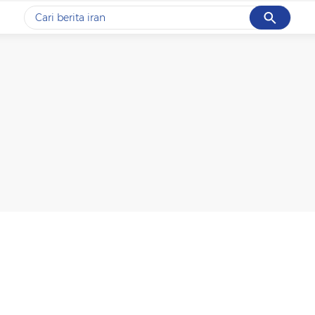
Cancel
Yang sedang ramai dicari
#1
data live draw sgp
#2
iran
#3
senjata
#4
prabowo
#5
gempa hari ini
Promoted
Terakhir yang dicari
Loading...