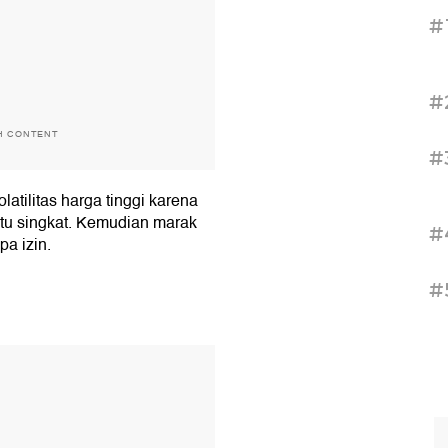
#
#
H CONTENT
#
latilitas harga tinggi karena
ktu singkat. Kemudian marak
#
pa izin.
#
T