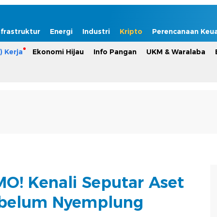
nfrastruktur
Energi
Industri
Kripto
Perencanaan Keu
) Kerja
Ekonomi Hijau
Info Pangan
UKM & Waralaba
! Kenali Seputar Aset
Sebelum Nyemplung