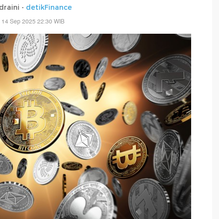
draini -
detikFinance
 14 Sep 2025 22:30 WIB