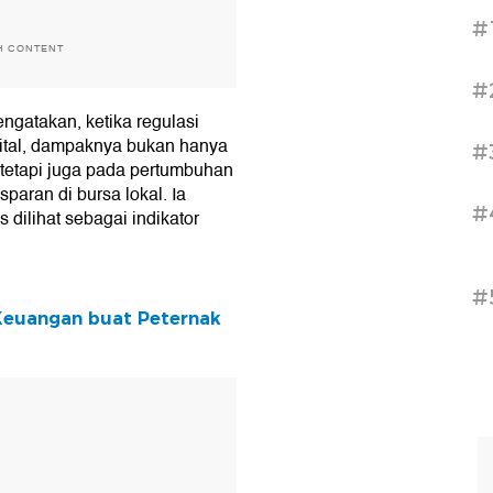
#
H CONTENT
#
gatakan, ketika regulasi
igital, dampaknya bukan hanya
#
tetapi juga pada pertumbuhan
paran di bursa lokal. Ia
#
dilihat sebagai indikator
#
Keuangan buat Peternak
T