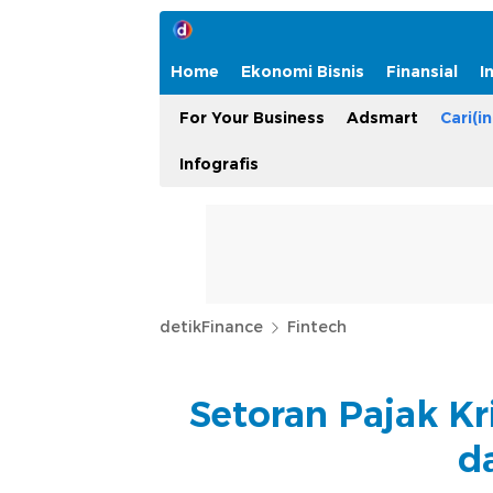
Home
Ekonomi Bisnis
Finansial
I
For Your Business
Adsmart
Cari(in
Infografis
detikFinance
Fintech
Setoran Pajak K
d