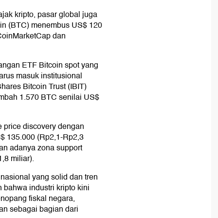
ak kripto, pasar global juga
tcoin (BTC) menembus US$ 120
a CoinMarketCap dan
angan ETF Bitcoin spot yang
arus masuk institusional
ares Bitcoin Trust (IBIT)
ambah 1.570 BTC senilai US$
e price discovery dengan
$ 135.000 (Rp2,1-Rp2,3
kan adanya zona support
8 miliar).
nasional yang solid dan tren
bahwa industri kripto kini
nopang fiskal negara,
an sebagai bagian dari