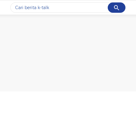
Cancel
Yang sedang ramai dicari
#1
data live draw sgp
#2
k-talk
#3
kebakaran
#4
prabowo
#5
gempa hari ini
Promoted
Terakhir yang dicari
Loading...