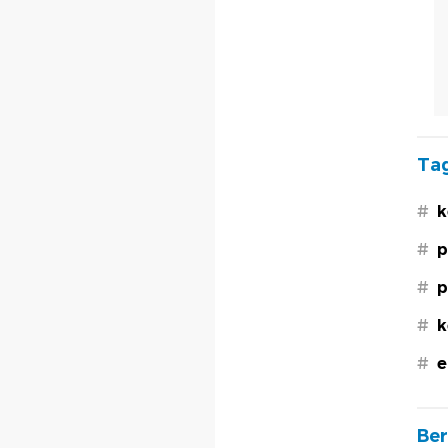
Tag
#
k
#
p
#
p
#
k
#
e
Ber