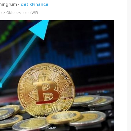
ningrum -
detikFinance
 05 Okt 2025 09:00 WIB