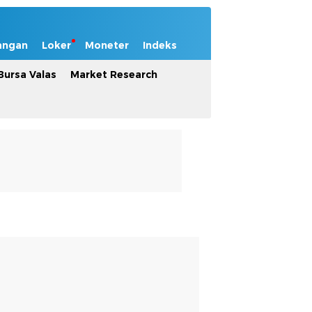
angan
Loker
Moneter
Indeks
Bursa Valas
Market Research