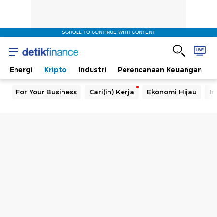
SCROLL TO CONTINUE WITH CONTENT
Energi
Kripto
Industri
Perencanaan Keuangan
For Your Business
Cari(in) Kerja
Ekonomi Hijau
In