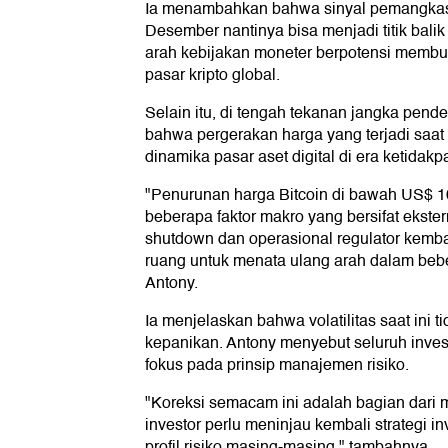
Ia menambahkan bahwa sinyal pemangkas
Desember nantinya bisa menjadi titik bali
arah kebijakan moneter berpotensi membu
pasar kripto global.
Selain itu, di tengah tekanan jangka pend
bahwa pergerakan harga yang terjadi saat
dinamika pasar aset digital di era ketidakp
"Penurunan harga Bitcoin di bawah US$ 1
beberapa faktor makro yang bersifat ekste
shutdown dan operasional regulator kembal
ruang untuk menata ulang arah dalam beb
Antony.
Ia menjelaskan bahwa volatilitas saat ini t
kepanikan. Antony menyebut seluruh invest
fokus pada prinsip manajemen risiko.
"Koreksi semacam ini adalah bagian dari 
investor perlu meninjau kembali strategi i
profil risiko masing-masing," tambahnya.