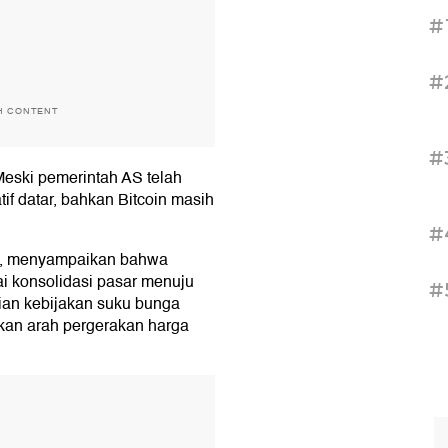
#
#
H CONTENT
#
Meski pemerintah AS telah
atif datar, bahkan Bitcoin masih
#
a, menyampaikan bahwa
gai konsolidasi pasar menuju
#
ian kebijakan suku bunga
kan arah pergerakan harga
T