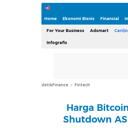
Home
Ekonomi Bisnis
Finansial
I
For Your Business
Adsmart
Cari(in
Infografis
detikFinance
Fintech
Harga Bitcoi
Shutdown AS 