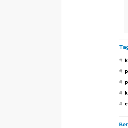
Tag
#
k
#
p
#
p
#
k
#
e
Ber