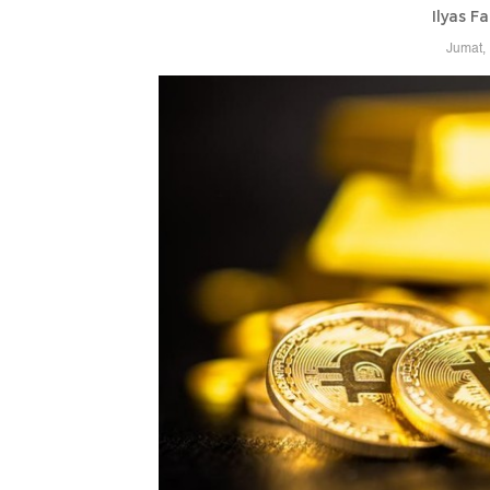
Ilyas F
Jumat,