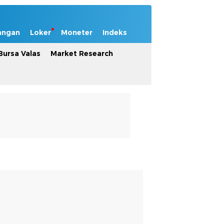
angan
Loker
Moneter
Indeks
Bursa Valas
Market Research