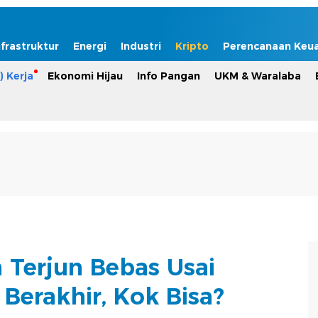
nfrastruktur
Energi
Industri
Kripto
Perencanaan Keu
) Kerja
Ekonomi Hijau
Info Pangan
UKM & Waralaba
n Terjun Bebas Usai
Berakhir, Kok Bisa?