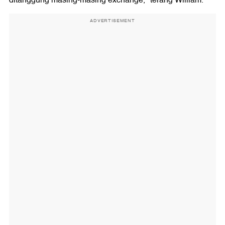
ditanggung masing-masing exchange," terang William.
ADVERTISEMENT