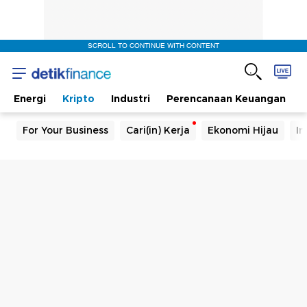
SCROLL TO CONTINUE WITH CONTENT
Energi
Kripto
Industri
Perencanaan Keuangan
For Your Business
Cari(in) Kerja
Ekonomi Hijau
In