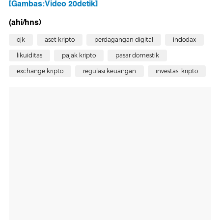
[Gambas:Video 20detik]
(ahi/hns)
ojk
aset kripto
perdagangan digital
indodax
likuiditas
pajak kripto
pasar domestik
exchange kripto
regulasi keuangan
investasi kripto