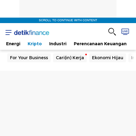
SCROLL TO CONTINUE WITH CONTENT
Energi
Kripto
Industri
Perencanaan Keuangan
For Your Business
Cari(in) Kerja
Ekonomi Hijau
In