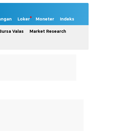
angan
Loker
Moneter
Indeks
Bursa Valas
Market Research