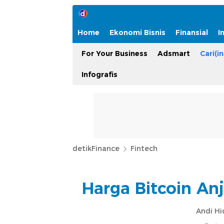
Home
Ekonomi Bisnis
Finansial
I
For Your Business
Adsmart
Cari(in
Infografis
detikFinance
Fintech
Harga Bitcoin Anj
Andi Hi