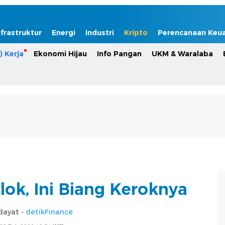
nfrastruktur
Energi
Industri
Kripto
Perencanaan Keu
) Kerja
Ekonomi Hijau
Info Pangan
UKM & Waralaba
lok, Ini Biang Keroknya
dayat -
detikFinance