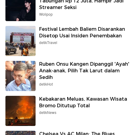
Tabungan Rp 12 Juta, Hampir Jadi
Streamer Seksi
Wolipop
Festival Lembah Baliem Disarankan
Disetop Usai Insiden Penembakan
detikTravel
Ruben Onsu Kangen Dipanggil 'Ayah'
Anak-anak, Pilih Tak Larut dalam
Sedih
detikHot
Kebakaran Meluas, Kawasan Wisata
Bromo Ditutup Total
detikNews
Chelsea Vs AC Milan: The Blues