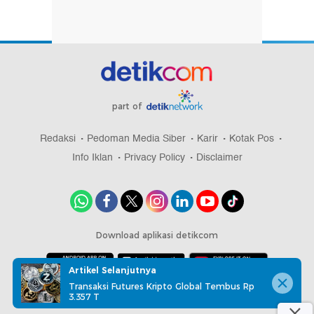
part of
Redaksi
Pedoman Media Siber
Karir
Kotak Pos
Info Iklan
Privacy Policy
Disclaimer
Download aplikasi detikcom
Artikel Selanjutnya
Transaksi Futures Kripto Global Tembus Rp
Copyright @ 2026 detikcom, All right reserved
3.357 T