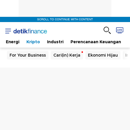
SCROLL TO CONTINUE WITH CONTENT
Energi
Kripto
Industri
Perencanaan Keuangan
For Your Business
Cari(in) Kerja
Ekonomi Hijau
In