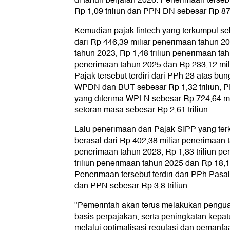
di tahun berjalan 2026. Penerimaan tersebu
Rp 1,09 triliun dan PPN DN sebesar Rp 875
Kemudian pajak fintech yang terkumpul seb
dari Rp 446,39 miliar penerimaan tahun 20
tahun 2023, Rp 1,48 triliun penerimaan tah
penerimaan tahun 2025 dan Rp 233,12 mili
Pajak tersebut terdiri dari PPh 23 atas bu
WPDN dan BUT sebesar Rp 1,32 triliun, P
yang diterima WPLN sebesar Rp 724,64 mi
setoran masa sebesar Rp 2,61 triliun.
Lalu penerimaan dari Pajak SIPP yang terk
berasal dari Rp 402,38 miliar penerimaan t
penerimaan tahun 2023, Rp 1,33 triliun p
triliun penerimaan tahun 2025 dan Rp 18,1 
Penerimaan tersebut terdiri dari PPh Pasa
dan PPN sebesar Rp 3,8 triliun.
"Pemerintah akan terus melakukan pengu
basis perpajakan, serta peningkatan kepat
melalui optimalisasi regulasi dan pemanfaa