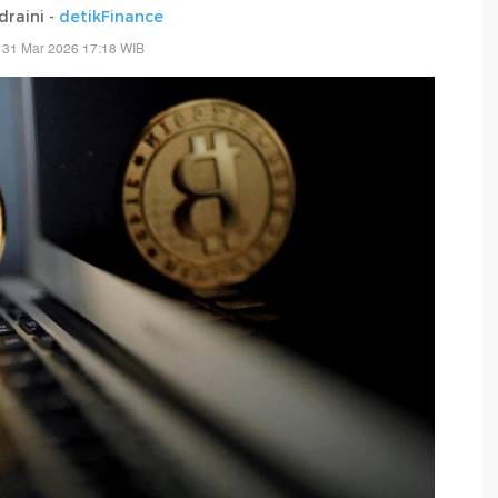
draini -
detikFinance
 31 Mar 2026 17:18 WIB