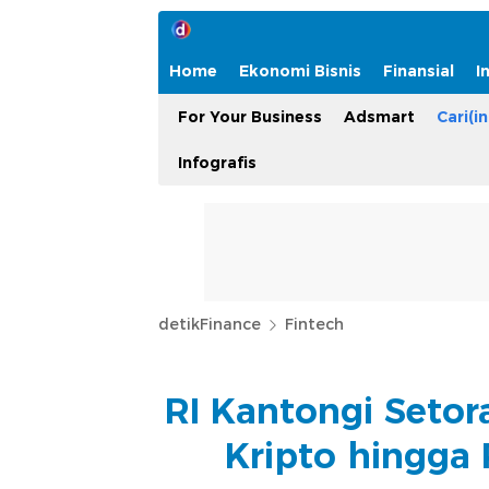
Home
Ekonomi Bisnis
Finansial
I
For Your Business
Adsmart
Cari(in
Infografis
detikFinance
Fintech
RI Kantongi Setor
Kripto hingga P