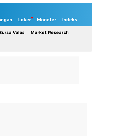
angan
Loker
Moneter
Indeks
Bursa Valas
Market Research