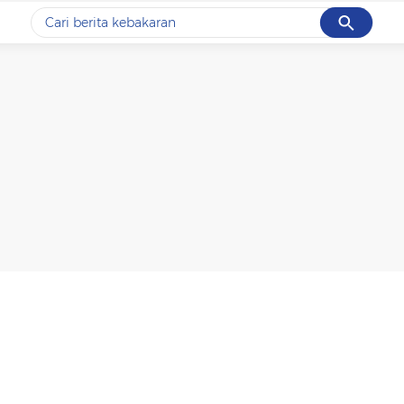
Cancel
Yang sedang ramai dicari
#1
data live draw sgp
#2
kebakaran
#3
prabowo
#4
iran
#5
gempa hari ini
Promoted
Terakhir yang dicari
Loading...