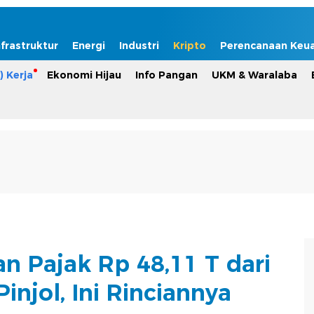
nfrastruktur
Energi
Industri
Kripto
Perencanaan Keu
) Kerja
Ekonomi Hijau
Info Pangan
UKM & Waralaba
an Pajak Rp 48,11 T dari
injol, Ini Rinciannya