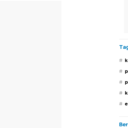
Tag
#
k
#
p
#
p
#
k
#
e
Ber