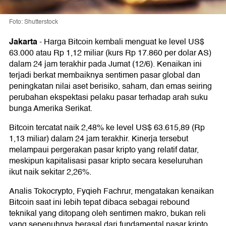
Foto: Shutterstock
Jakarta
-
Harga Bitcoin kembali menguat ke level US$
63.000 atau Rp 1,12 miliar (kurs Rp 17.860 per dolar AS)
dalam 24 jam terakhir pada Jumat (12/6). Kenaikan ini
terjadi berkat membaiknya sentimen pasar global dan
peningkatan nilai aset berisiko, saham, dan emas seiring
perubahan ekspektasi pelaku pasar terhadap arah suku
bunga Amerika Serikat.
Bitcoin tercatat naik 2,48% ke level US$ 63.615,89 (Rp
1,13 miliar) dalam 24 jam terakhir. Kinerja tersebut
melampaui pergerakan pasar kripto yang relatif datar,
meskipun kapitalisasi pasar kripto secara keseluruhan
ikut naik sekitar 2,26%.
Analis Tokocrypto, Fyqieh Fachrur, mengatakan kenaikan
Bitcoin saat ini lebih tepat dibaca sebagai rebound
teknikal yang ditopang oleh sentimen makro, bukan reli
yang sepenuhnya berasal dari fundamental pasar kripto.