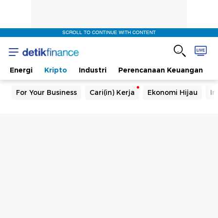
SCROLL TO CONTINUE WITH CONTENT
Energi
Kripto
Industri
Perencanaan Keuangan
For Your Business
Cari(in) Kerja
Ekonomi Hijau
In