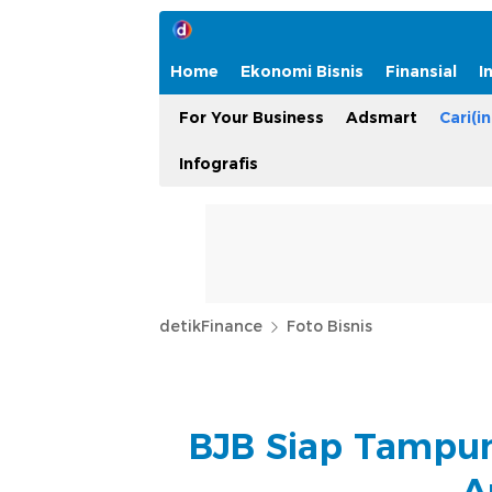
Home
Ekonomi Bisnis
Finansial
I
For Your Business
Adsmart
Cari(in
Infografis
detikFinance
Foto Bisnis
BJB Siap Tampun
A