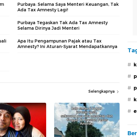
um
Purbaya: Selama Saya Menteri Keuangan, Tak
Ada Tax Amnesty Lagi!
Purbaya Tegaskan Tak Ada Tax Amnesty
Selama Dirinya Jadi Menteri
ali
Apa Itu Pengampunan Pajak atau Tax
Amnesty? Ini Aturan-Syarat Mendapatkannya
Tag
#
k
#
p
#
p
Selengkapnya
#
k
#
e
Ber