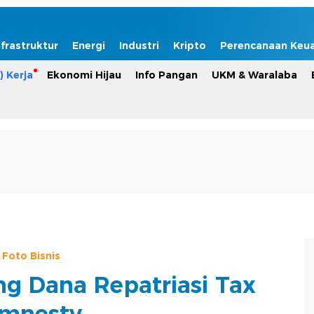
nfrastruktur
Energi
Industri
Kripto
Perencanaan Keu
) Kerja
Ekonomi Hijau
Info Pangan
UKM & Waralaba
Foto Bisnis
g Dana Repatriasi Tax
mnesty