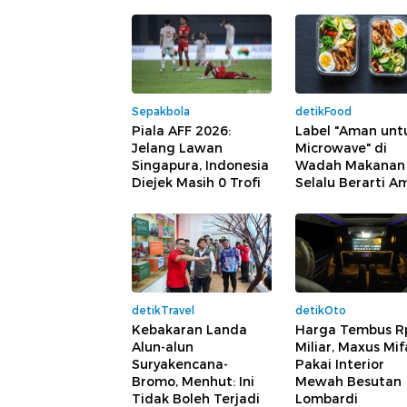
Sepakbola
detikFood
Piala AFF 2026:
Label "Aman unt
Jelang Lawan
Microwave" di
Singapura, Indonesia
Wadah Makanan
Diejek Masih 0 Trofi
Selalu Berarti A
detikTravel
detikOto
Kebakaran Landa
Harga Tembus R
Alun-alun
Miliar, Maxus Mif
Suryakencana-
Pakai Interior
Bromo, Menhut: Ini
Mewah Besutan
Tidak Boleh Terjadi
Lombardi