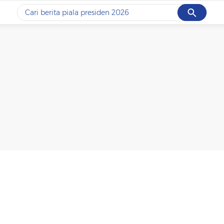
Cancel
Yang sedang ramai dicari
#1
data live draw sgp
#2
piala presiden 2026
#3
prabowo
#4
iran
#5
gempa hari ini
Promoted
Terakhir yang dicari
Loading...