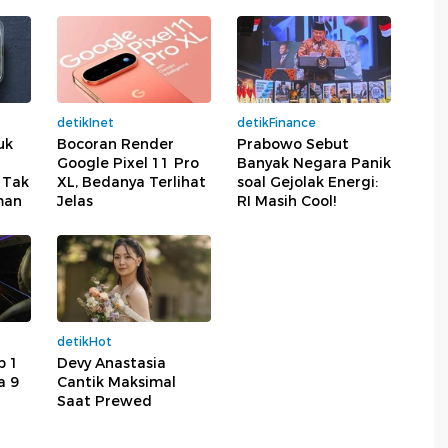
detikInet
detikFinance
uk
Bocoran Render
Prabowo Sebut
Google Pixel 11 Pro
Banyak Negara Panik
 Tak
XL, Bedanya Terlihat
soal Gejolak Energi:
man
Jelas
RI Masih Cool!
detikHot
p 1
Devy Anastasia
a 9
Cantik Maksimal
Saat Prewed