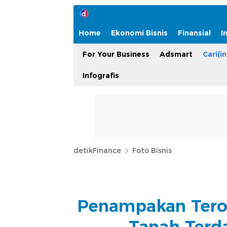
Home
Ekonomi Bisnis
Finansial
I
For Your Business
Adsmart
Cari(in
Infografis
detikFinance
Foto Bisnis
Penampakan Tero
Tanah Terd