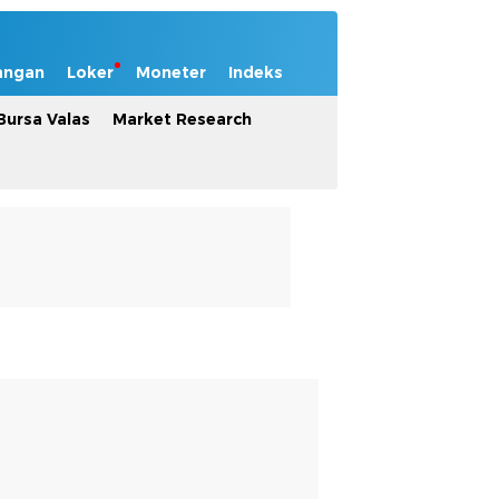
angan
Loker
Moneter
Indeks
Bursa Valas
Market Research