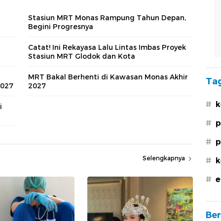
Stasiun MRT Monas Rampung Tahun Depan,
Begini Progresnya
Catat! Ini Rekayasa Lalu Lintas Imbas Proyek
Stasiun MRT Glodok dan Kota
MRT Bakal Berhenti di Kawasan Monas Akhir
Tag
2027
2027
#
k
i
#
p
#
p
Selengkapnya
#
k
#
e
Ber