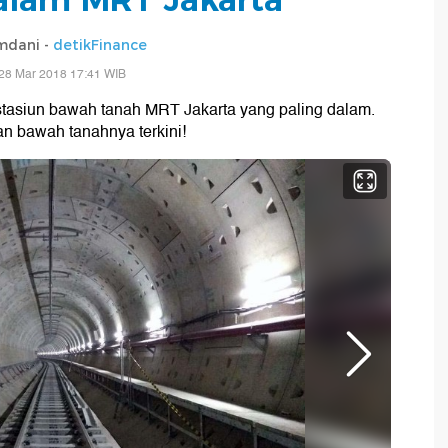
mdani -
detikFinance
28 Mar 2018 17:41 WIB
tasiun bawah tanah MRT Jakarta yang paling dalam.
 bawah tanahnya terkini!