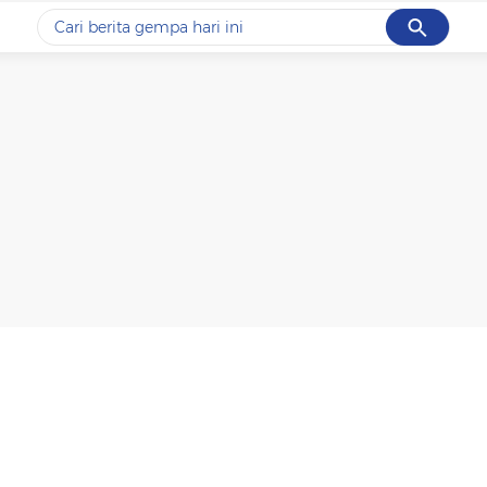
Cancel
Yang sedang ramai dicari
#1
piala presiden 2026
#2
prabowo
#3
gempa hari ini
#4
demo
#5
iran
Promoted
Terakhir yang dicari
Loading...