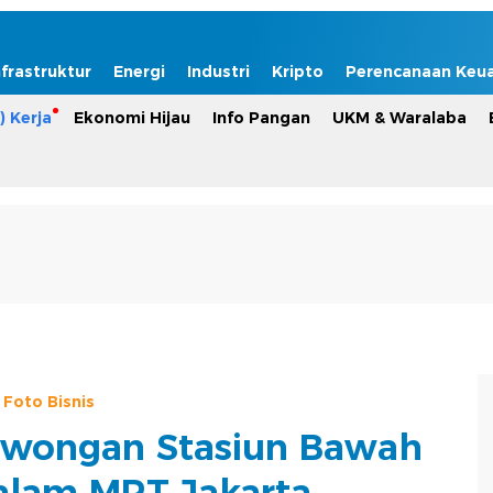
nfrastruktur
Energi
Industri
Kripto
Perencanaan Keu
) Kerja
Ekonomi Hijau
Info Pangan
UKM & Waralaba
Foto Bisnis
wongan Stasiun Bawah
alam MRT Jakarta