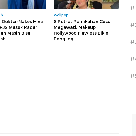
#
th
Wolipop
 Dokter-Nakes Hina
8 Potret Pernikahan Cucu
#
BPJS Masuk Radar
Megawati, Makeup
lah Masih Bisa
Hollywood Flawless Bikin
bah
Pangling
#
#
#