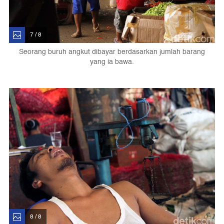
7 / 8
Seorang buruh angkut dibayar berdasarkan jumlah barang
yang ia bawa.
8 / 8