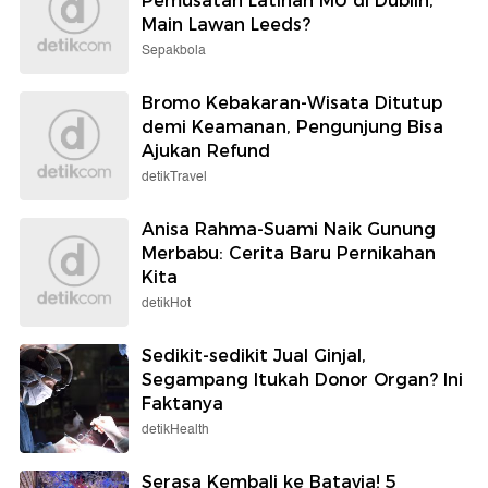
Pemusatan Latihan MU di Dublin,
Main Lawan Leeds?
Sepakbola
Bromo Kebakaran-Wisata Ditutup
demi Keamanan, Pengunjung Bisa
Ajukan Refund
detikTravel
Anisa Rahma-Suami Naik Gunung
Merbabu: Cerita Baru Pernikahan
Kita
detikHot
Sedikit-sedikit Jual Ginjal,
Segampang Itukah Donor Organ? Ini
Faktanya
detikHealth
Serasa Kembali ke Batavia! 5