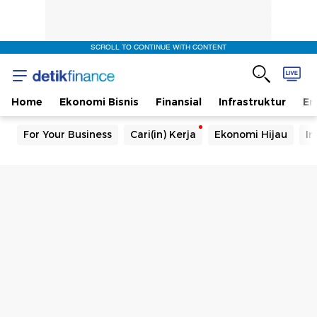
SCROLL TO CONTINUE WITH CONTENT
Home
Ekonomi Bisnis
Finansial
Infrastruktur
En
For Your Business
Cari(in) Kerja
Ekonomi Hijau
In